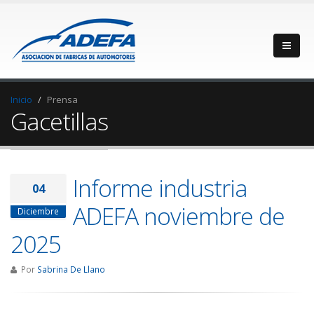
Inicio
Prensa
Gacetillas
Informe industria
04
ADEFA noviembre de
Diciembre
2025
Por
Sabrina De Llano