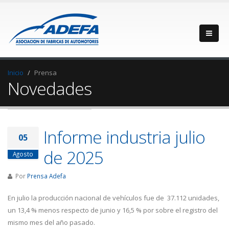
Inicio
Prensa
Novedades
Informe industria julio
05
de 2025
Agosto
Por
Prensa Adefa
En julio la producción nacional de vehículos fue de 37.112 unidades,
un 13,4 % menos respecto de junio y 16,5 % por sobre el registro del
mismo mes del año pasado.