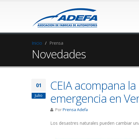
Inicio
Prensa
Novedades
CEIA acompana la 
01
emergencia en Ve
Julio
Por
Prensa Adefa
Los desastres naturales pueden cambiar una