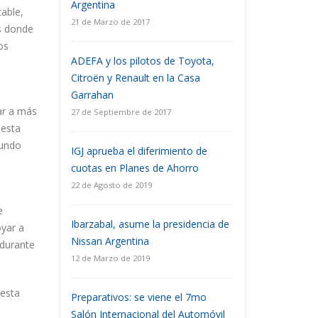
Argentina
able,
21 de Marzo de 2017
s donde
os
ADEFA y los pilotos de Toyota,
Citroën y Renault en la Casa
Garrahan
ar a más
27 de Septiembre de 2017
 esta
gundo
IGJ aprueba el diferimiento de
cuotas en Planes de Ahorro
22 de Agosto de 2019
e
Ibarzabal, asume la presidencia de
yar a
Nissan Argentina
 durante
12 de Marzo de 2019
esta
Preparativos: se viene el 7mo
Salón Internacional del Automóvil