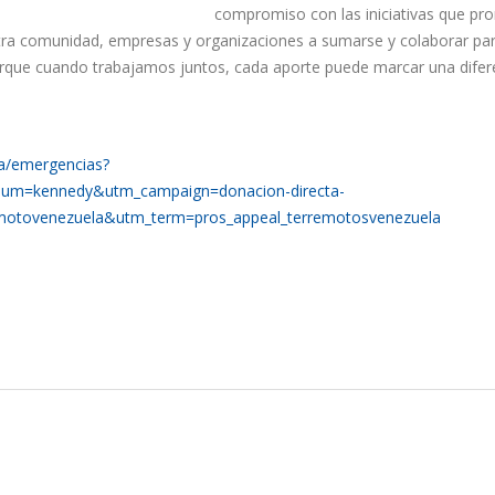
compromiso con las iniciativas que p
estra comunidad, empresas y organizaciones a sumarse y colaborar par
orque cuando trabajamos juntos, cada aporte puede marcar una difer
ina/emergencias?
um=kennedy&utm_campaign=donacion-directa-
motovenezuela&utm_term=pros_appeal_terremotosvenezuela