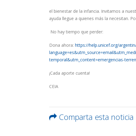
el bienestar de la infancia. Invitamos a nu
ayuda llegue a quienes más la necesitan. P
No hay tiempo que perder:
Dona ahora:
https://help.unicef.org/argent
language=es&utm_source=email&utm_medi
temporal&utm_content=emergencias-terre
¡Cada aporte cuenta!
CEIA
Comparta esta noticia