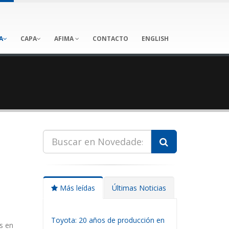
A
CAPA
AFIMA
CONTACTO
ENGLISH
Más leídas
Últimas Noticias
Toyota: 20 años de producción en
as en